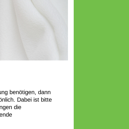
ung benötigen, dann
nlich. Dabei ist bitte
ngen die
hende